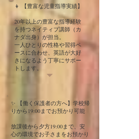
👦 【豊富な児童指導実績】
20年以上の豊富な指導経験
を持つネイティブ講師（カ
ナダ出身）が担当。
一人ひとりの性格や習得ペ
ースに合わせ、英語が大好
きになるよう丁寧にサポー
トします。
✨ 【働く保護者の方へ】学校帰
りから19:00までお預かり可能
放課後から夕方19:00まで、安
心の環境でお子さまをお預かり