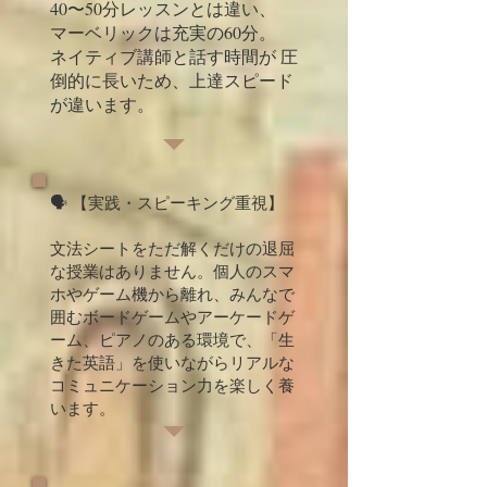
40〜50分レッスンとは違い、
マーベリックは充実の60分。
ネイティブ講師と話す時間が 圧
倒的に長いため、上達スピード
が違います。
🗣️ 【実践・スピーキング重視】
文法シートをただ解くだけの退屈
な授業はありません。個人のスマ
ホやゲーム機から離れ、みんなで
囲むボードゲームやアーケードゲ
ーム、ピアノのある環境で、「生
きた英語」を使いながらリアルな
コミュニケーション力を楽しく養
います。