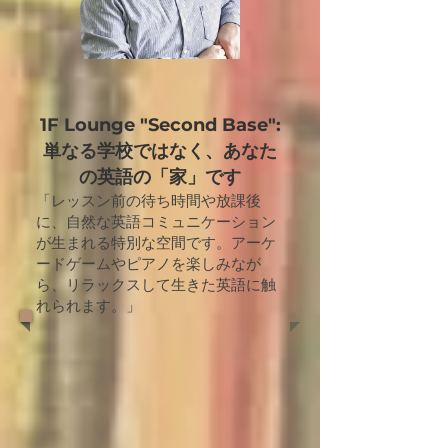
1F Lounge "Second Base":
単なる学校ではなく、あなた
の英語の「家」です
「レッスン前の待ち時間や放課後
に、自然な英語コミュニケーション
が生まれる特別な空間です。アーケ
ードゲームやピアノを楽しみなが
ら、リラックスして生きた英語に触
れられます。」