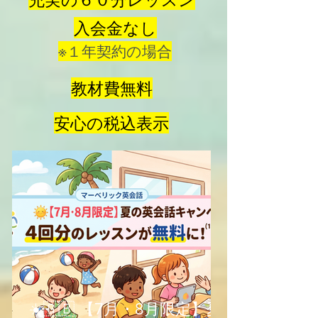
入会金なし
※１年契約の場合
教材費無料
安心の税込表示
☀️🇬🇧 【7月・8月限定】夏