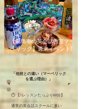
【福島市の英会話教室マー
ベリック】週末イベント開
催報告！ご参加ありがとう
ございました✨
「他校との違い（マーベリック
を選ぶ理由）」
⏱️ 【1レッスンたっぷり60分】
通常の英会話スクールに多い