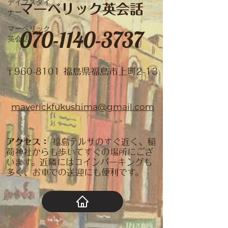
デイブズダイ
マーベリック英会話
ナー
マーベリック
070-1140-3737
英会話
​〒960-8101 福島県福島市上町2-13
maverickfukushima@gmail.com
アクセス：
福島テルサのすぐ近く、稲
荷神社からも歩いてすぐの場所にござ
います。近隣にはコインパーキングも
多く、お車での送迎にも便利です。